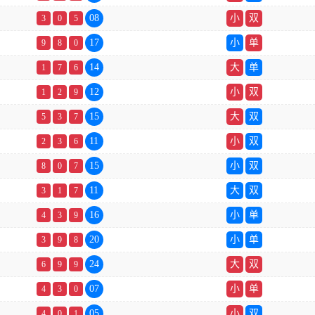
08
小
双
3
0
5
17
小
单
9
8
0
14
大
单
1
7
6
12
小
双
1
2
9
15
大
双
5
3
7
11
小
双
2
3
6
15
小
双
8
0
7
11
大
双
3
1
7
16
小
单
4
3
9
20
小
单
3
9
8
24
大
双
6
9
9
07
小
单
4
3
0
05
小
双
4
0
1