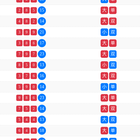
15
大
单
2
8
5
14
大
双
4
8
2
21
小
双
3
9
9
17
大
单
3
8
6
23
大
双
7
9
7
13
小
双
8
5
0
16
大
双
3
7
6
14
小
单
5
9
0
23
大
单
9
8
6
14
大
双
7
5
2
13
大
双
5
4
4
18
大
单
6
4
8