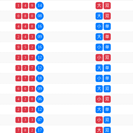
14
大
双
1
4
9
08
大
双
0
8
0
16
小
单
4
4
8
09
大
单
2
4
3
16
小
单
9
5
2
12
小
双
2
3
7
12
大
单
3
2
7
18
小
单
4
7
7
09
大
双
6
0
3
06
小
双
4
2
0
12
大
单
2
7
3
07
小
双
1
3
3
17
大
双
7
8
2