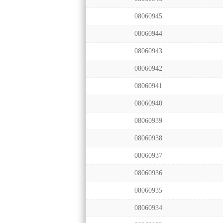
08060945
08060944
08060943
08060942
08060941
08060940
08060939
08060938
08060937
08060936
08060935
08060934