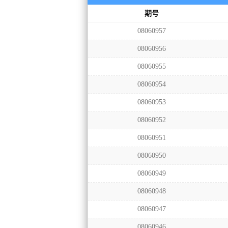
期号
08060957
08060956
08060955
08060954
08060953
08060952
08060951
08060950
08060949
08060948
08060947
08060946