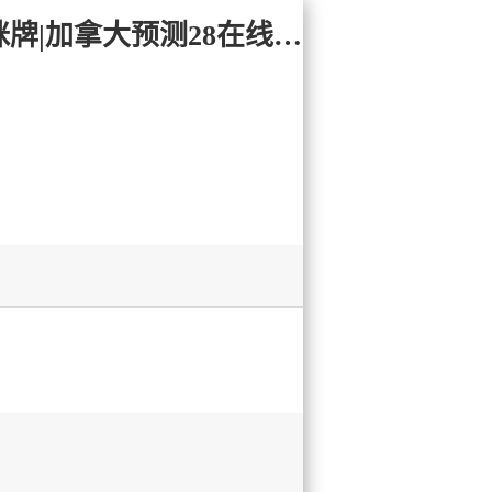
永久域名:28YC.com 加拿大28-PC预测-加拿大28预测开奖官网咪牌|加拿大预测28在线预测官网_专注研究!