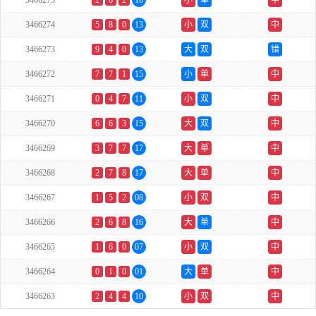
3466275
2
6
2
10
小
单
中
3466274
5
8
0
13
小
双
中
3466273
9
4
0
13
大
双
错
3466272
7
7
1
15
小
单
中
3466271
0
4
7
11
小
双
中
3466270
6
6
3
15
大
双
中
3466269
3
7
7
17
大
单
中
3466268
2
7
8
17
大
单
中
3466267
1
5
2
08
小
双
中
3466266
2
6
8
16
大
单
中
3466265
1
6
0
07
小
双
中
3466264
0
1
0
01
大
单
中
3466263
2
4
4
10
小
双
中