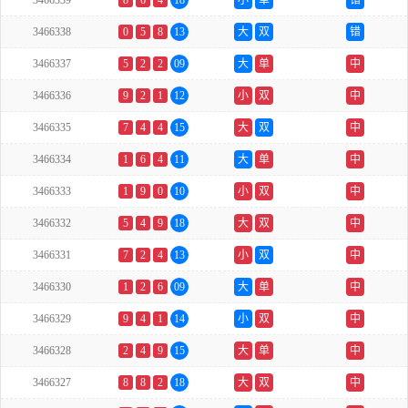
3466339
8
6
4
18
小
单
错
3466338
0
5
8
13
大
双
错
3466337
5
2
2
09
大
单
中
3466336
9
2
1
12
小
双
中
3466335
7
4
4
15
大
双
中
3466334
1
6
4
11
大
单
中
3466333
1
9
0
10
小
双
中
3466332
5
4
9
18
大
双
中
3466331
7
2
4
13
小
双
中
3466330
1
2
6
09
大
单
中
3466329
9
4
1
14
小
双
中
3466328
2
4
9
15
大
单
中
3466327
8
8
2
18
大
双
中