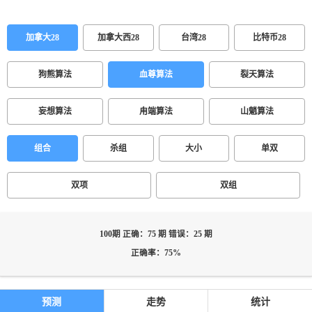
加拿大28
加拿大西28
台湾28
比特币28
狗熊算法
血尊算法
裂天算法
妄想算法
甪端算法
山魈算法
组合
杀组
大小
单双
双项
双组
100期 正确：75 期 错误：25 期
正确率：75%
预测
走势
统计