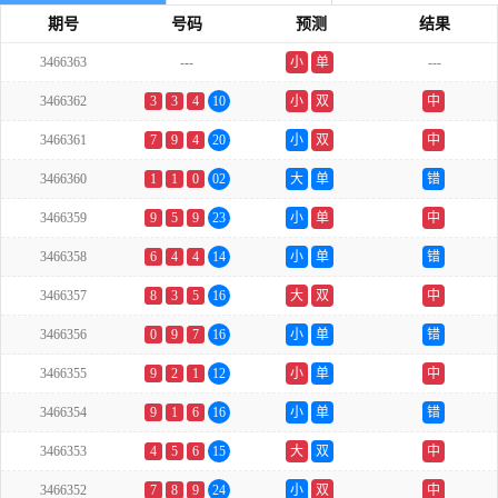
期号
号码
预测
结果
3466363
---
小
单
---
3466362
3
3
4
10
小
双
中
3466361
7
9
4
20
小
双
中
3466360
1
1
0
02
大
单
错
3466359
9
5
9
23
小
单
中
3466358
6
4
4
14
小
单
错
3466357
8
3
5
16
大
双
中
3466356
0
9
7
16
小
单
错
3466355
9
2
1
12
小
单
中
3466354
9
1
6
16
小
单
错
3466353
4
5
6
15
大
双
中
3466352
7
8
9
24
小
双
中