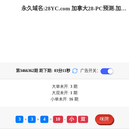
永久域名:28YC.com 加拿大28-PC预测-加拿大28预测开奖官网咪牌|加拿大预测28在线预测官网_专注研究!
第
3466362
期 距下期:
03
分
11
秒
广告开关：
大单
未开:
3
期
大双
未开:
1
期
小单
未开:
16
期
3
3
4
10
小
双
咪牌
+
+
=
-