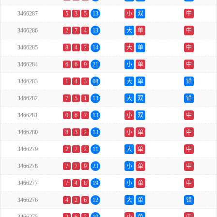
3466287
5
3
5
13
小
双
中
3466286
2
7
4
13
大
单
中
3466285
8
4
2
14
大
单
中
3466284
6
6
9
21
小
单
中
3466283
1
4
3
08
大
单
错
3466282
7
5
1
13
大
双
错
3466281
0
6
7
13
小
双
中
3466280
8
3
2
13
小
单
中
3466279
2
7
2
11
大
单
中
3466278
7
7
9
23
小
单
中
3466277
7
4
8
19
小
单
中
3466276
4
2
6
12
大
单
错