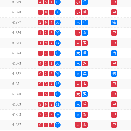
61379
4
5
1
10
小
单
中
61378
5
0
0
05
小
单
中
61377
2
0
4
06
大
单
错
61376
4
2
3
09
小
双
中
61375
1
9
4
14
大
双
中
61374
3
4
3
10
大
单
错
61373
4
1
1
06
大
双
中
61372
0
2
2
04
大
单
错
61371
9
3
4
16
大
双
中
61370
5
5
5
15
大
双
中
61369
9
0
2
11
大
单
中
61368
2
3
3
08
大
双
中
61367
9
4
7
20
大
双
中