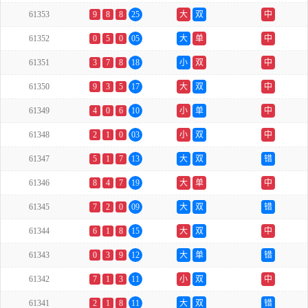
61353
9
8
8
25
大
双
中
61352
0
5
0
05
大
单
中
61351
3
7
8
18
小
双
中
61350
9
3
5
17
大
双
中
61349
4
0
6
10
小
单
中
61348
2
1
0
03
小
双
中
61347
5
1
7
13
大
双
错
61346
8
4
7
19
大
单
中
61345
7
2
0
09
大
双
错
61344
6
1
8
15
大
双
中
61343
0
3
9
12
大
单
错
61342
7
1
3
11
小
双
中
61341
2
1
8
11
大
双
错