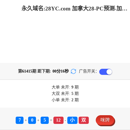
永久域名:28YC.com 加拿大28-PC预测-加拿大28预测开奖官网咪牌|加拿大预测28在线预测官网_专注研究!
第
61415
期 距下期:
00
分
16
秒
广告开关：
大单
未开:
9
期
大双
未开:
5
期
小单
未开:
2
期
7
0
5
12
小
双
咪牌
+
+
=
-