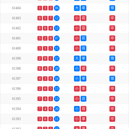
61404
1
3
2
06
大
单
错
61403
0
5
7
12
小
双
中
61402
8
0
4
12
小
双
中
61401
5
2
0
07
小
双
中
61400
3
3
5
11
小
双
中
61399
2
9
1
12
大
单
错
61398
8
4
8
20
小
双
中
61397
4
3
9
16
小
单
错
61396
2
6
5
13
小
单
中
61395
7
4
2
13
小
双
中
61394
7
4
9
20
小
双
中
61393
3
6
2
11
小
单
中