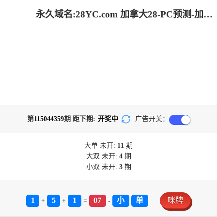
永久域名:28YC.com 加拿大28-PC预测-加拿大28预测开奖官网咪牌|加拿大预测28在线预测官网_专注研究!
第
115044359
期 距下期:
开奖中
广告开关：
大单
未开:
11
期
大双
未开:
4
期
小双
未开:
3
期
1
5
1
07
小
单
咪牌
+
+
=
-