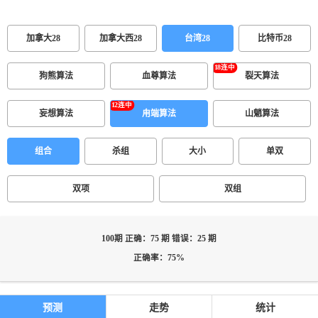
加拿大28
加拿大西28
台湾28
比特币28
狗熊算法
血尊算法
裂天算法
妄想算法
甪端算法
山魈算法
组合
杀组
大小
单双
双项
双组
100期 正确：75 期 错误：25 期
正确率：75%
预测
走势
统计