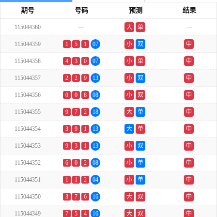
期号
号码
预测
结果
115044360
---
大
单
---
115044359
1
5
1
07
小
双
中
115044358
4
3
0
07
小
单
中
115044357
2
2
9
13
小
双
中
115044356
0
0
8
08
小
双
中
115044355
9
7
2
18
大
单
中
115044354
3
9
1
13
大
单
中
115044353
9
3
1
13
小
双
中
115044352
6
0
2
08
小
单
中
115044351
1
1
2
04
小
单
中
115044350
3
7
6
16
大
双
中
115044349
7
5
4
16
大
双
中