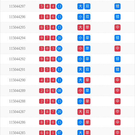
115044297
5
4
4
13
大
双
错
115044296
1
8
6
15
小
双
错
115044295
6
5
4
15
大
单
中
115044294
9
7
4
20
小
单
错
115044293
3
0
3
06
小
单
中
115044292
9
9
0
18
小
单
错
115044291
1
5
5
11
大
双
错
115044290
4
3
4
11
大
单
中
115044289
2
0
6
08
小
单
中
115044288
2
7
6
15
小
单
中
115044287
5
8
7
20
大
双
中
115044286
8
7
0
15
小
单
中
115044285
6
0
1
07
大
单
中