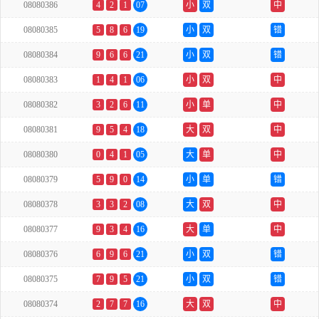
08080386
4
2
1
07
小
双
中
08080385
5
8
6
19
小
双
错
08080384
9
6
6
21
小
双
错
08080383
1
4
1
06
小
双
中
08080382
3
2
6
11
小
单
中
08080381
9
5
4
18
大
双
中
08080380
0
4
1
05
大
单
中
08080379
5
9
0
14
小
单
错
08080378
3
3
2
08
大
双
中
08080377
9
3
4
16
大
单
中
08080376
6
9
6
21
小
双
错
08080375
7
9
5
21
小
双
错
08080374
2
7
7
16
大
双
中