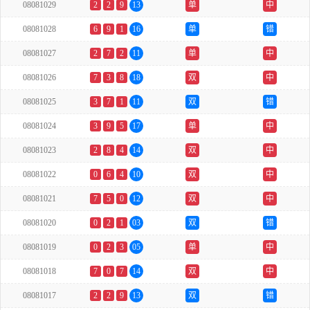
08081029
2
2
9
13
单
中
08081028
6
9
1
16
单
错
08081027
2
7
2
11
单
中
08081026
7
3
8
18
双
中
08081025
3
7
1
11
双
错
08081024
3
9
5
17
单
中
08081023
2
8
4
14
双
中
08081022
0
6
4
10
双
中
08081021
7
5
0
12
双
中
08081020
0
2
1
03
双
错
08081019
0
2
3
05
单
中
08081018
7
0
7
14
双
中
08081017
2
2
9
13
双
错