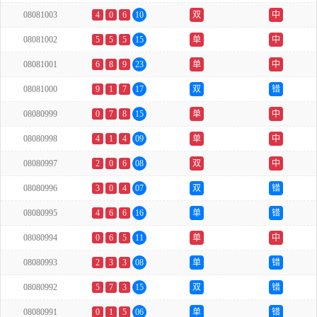
08081003
4
0
6
10
双
中
08081002
5
5
5
15
单
中
08081001
6
8
9
23
单
中
08081000
9
1
7
17
双
错
08080999
0
7
8
15
单
中
08080998
4
1
4
09
单
中
08080997
2
0
6
08
双
中
08080996
3
0
4
07
双
错
08080995
4
6
6
16
单
错
08080994
0
6
5
11
单
中
08080993
2
3
3
08
单
错
08080992
5
7
3
15
双
错
08080991
0
1
5
06
单
错