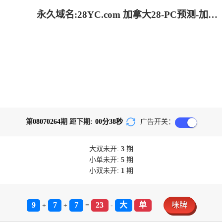
永久域名:28YC.com 加拿大28-PC预测-加拿大28预测开奖官网咪牌|加拿大预测28在线预测官网_专注研究!
第
08070264
期 距下期:
00
分
38
秒
广告开关：
大双
未开:
3
期
小单
未开:
5
期
小双
未开:
1
期
9
7
7
23
大
单
咪牌
+
+
=
-