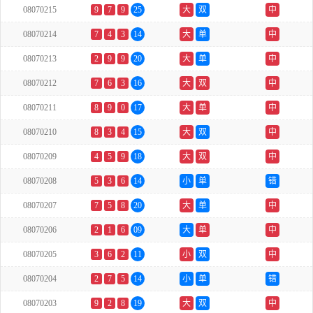
08070215
9
7
9
25
大
双
中
08070214
7
4
3
14
大
单
中
08070213
2
9
9
20
大
单
中
08070212
7
6
3
16
大
双
中
08070211
8
9
0
17
大
单
中
08070210
8
3
4
15
大
双
中
08070209
4
5
9
18
大
双
中
08070208
5
3
6
14
小
单
错
08070207
7
5
8
20
大
单
中
08070206
2
1
6
09
大
单
中
08070205
3
6
2
11
小
双
中
08070204
2
7
5
14
小
单
错
08070203
9
2
8
19
大
双
中