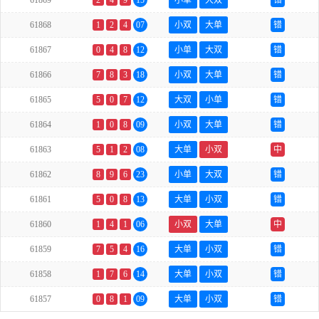
61869
2
4
9
15
小单
大双
错
61868
1
2
4
07
小双
大单
错
61867
0
4
8
12
小单
大双
错
61866
7
8
3
18
小双
大单
错
61865
5
0
7
12
大双
小单
错
61864
1
0
8
09
小双
大单
错
61863
5
1
2
08
大单
小双
中
61862
8
9
6
23
小单
大双
错
61861
5
0
8
13
大单
小双
错
61860
1
4
1
06
小双
大单
中
61859
7
5
4
16
大单
小双
错
61858
1
7
6
14
大单
小双
错
61857
0
8
1
09
大单
小双
错