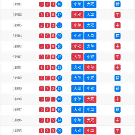
61907
0
7
3
10
小单
大双
错
61906
8
4
0
12
小双
大单
中
61905
2
1
2
05
小单
大双
中
61904
3
0
6
09
小双
大单
错
61903
3
7
0
10
小双
大单
中
61902
9
8
0
17
大单
小双
中
61901
1
4
6
11
大双
小单
中
61900
7
0
6
13
大单
小双
错
61899
4
7
2
13
大单
小双
错
61898
9
6
1
16
小单
大双
中
61897
0
2
8
10
大双
小单
错
61896
8
1
5
14
小单
大双
中
61895
1
3
5
09
大双
小单
中