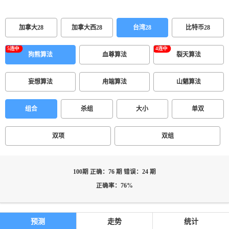
加拿大28
加拿大西28
台湾28
比特币28
狗熊算法
血尊算法
裂天算法
妄想算法
甪端算法
山魈算法
组合
杀组
大小
单双
双项
双组
100期 正确：76 期 错误：24 期
正确率：76%
预测
走势
统计