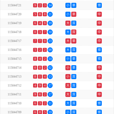
115044721
9
2
3
14
小
单
错
115044720
5
8
8
21
小
单
中
115044719
6
4
9
19
大
双
中
115044718
0
3
7
10
大
双
中
115044717
7
7
9
23
大
单
中
115044716
5
2
2
09
大
双
错
115044715
8
4
2
14
小
单
错
115044714
0
0
2
02
小
单
中
115044713
8
1
4
13
小
双
中
115044712
4
9
4
17
大
双
中
115044711
9
6
2
17
大
双
中
115044710
6
3
2
11
大
双
错
115044709
6
8
5
19
小
双
错