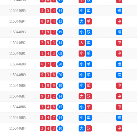
115044696
9
0
2
11
小
双
中
115044695
5
5
4
14
小
单
错
115044694
0
9
4
13
大
单
中
115044693
3
9
7
19
小
双
错
115044692
2
9
3
14
大
单
中
115044691
1
4
3
08
小
单
中
115044690
6
7
7
20
小
单
错
115044689
9
3
8
20
小
单
错
115044688
1
9
9
19
小
单
中
115044687
9
3
2
14
大
双
中
115044686
3
4
8
15
小
单
中
115044685
3
4
7
14
小
单
错
115044684
3
4
3
10
大
双
中