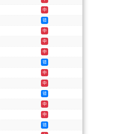
中
错
中
中
中
错
中
中
错
中
中
错