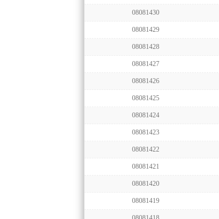
08081430
08081429
08081428
08081427
08081426
08081425
08081424
08081423
08081422
08081421
08081420
08081419
08081418