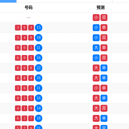
号码
预测
---
小
双
15
小
单
3
9
3
18
小
双
5
4
9
11
大
单
9
0
2
16
小
双
6
9
1
22
大
单
8
6
8
16
大
单
4
8
4
11
小
单
3
6
2
16
大
单
8
3
5
14
大
双
4
1
9
18
大
单
6
5
7
21
大
双
5
7
9