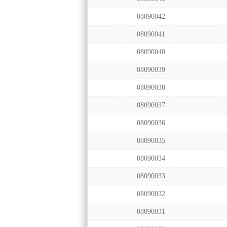
08090042
08090041
08090040
08090039
08090038
08090037
08090036
08090035
08090034
08090033
08090032
08090031