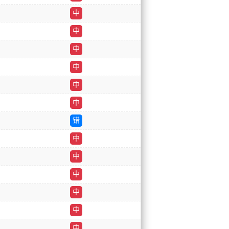
中
中
中
中
中
中
错
中
中
中
中
中
中