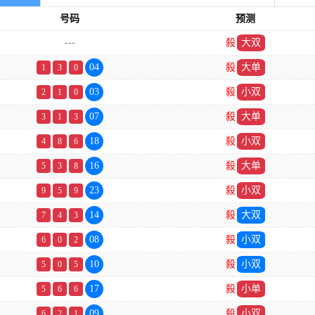
号码
预测
---
殺
大双
04
殺
大单
1
3
0
03
殺
小双
2
1
0
07
殺
大单
3
1
3
18
殺
小双
4
8
6
16
殺
大单
5
3
8
23
殺
小双
9
5
9
14
殺
大双
7
4
3
08
殺
小双
6
0
2
10
殺
小双
5
0
5
17
殺
小单
5
6
6
09
殺
小双
6
2
1