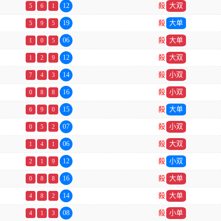
12
殺
大双
5
6
1
19
殺
大单
5
9
5
06
殺
大单
1
0
5
12
殺
大双
1
2
9
14
殺
小双
7
4
3
16
殺
小双
0
8
8
15
殺
大单
6
9
0
07
殺
小双
0
5
2
06
殺
大双
1
4
1
12
殺
小双
2
1
9
16
殺
大单
0
8
8
14
殺
大单
4
8
2
08
殺
小单
4
1
3