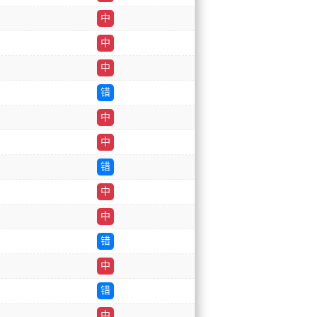
中
中
中
错
中
中
错
中
中
错
中
错
中