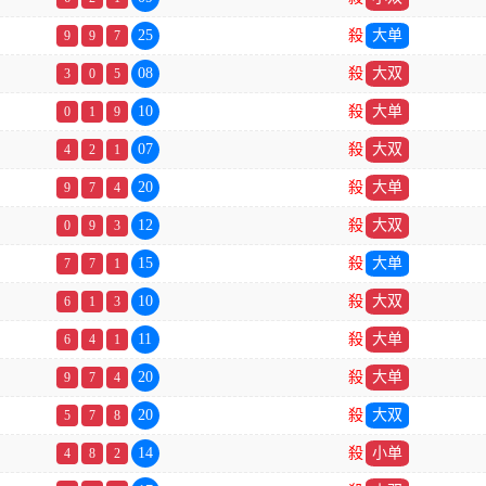
25
殺
大单
9
9
7
08
殺
大双
3
0
5
10
殺
大单
0
1
9
07
殺
大双
4
2
1
20
殺
大单
9
7
4
12
殺
大双
0
9
3
15
殺
大单
7
7
1
10
殺
大双
6
1
3
11
殺
大单
6
4
1
20
殺
大单
9
7
4
20
殺
大双
5
7
8
14
殺
小单
4
8
2