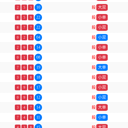
10
殺
大双
2
5
3
22
殺
小单
8
5
9
22
殺
小双
8
7
7
04
殺
小双
0
2
2
14
殺
小单
2
9
3
08
殺
小单
0
1
7
19
殺
大单
7
6
6
18
殺
小双
3
7
8
17
殺
小双
4
9
4
12
殺
小双
0
9
3
14
殺
大单
3
4
7
11
殺
小单
7
4
0
15
殺
大双
4
3
8