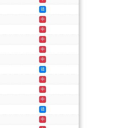
错
中
中
中
中
中
错
中
中
中
错
中