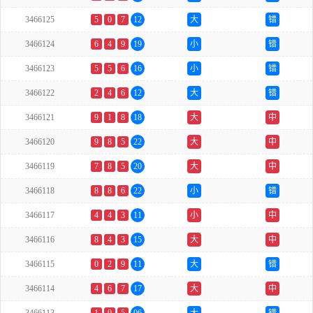
3466125
5
0
7
12
大
错
3466124
6
4
9
19
小
错
3466123
5
5
6
16
小
错
3466122
2
4
6
12
大
错
3466121
9
1
8
18
大
中
3466120
9
8
5
22
大
中
3466119
7
8
5
20
大
中
3466118
8
8
6
22
小
错
3466117
4
4
3
11
小
中
3466116
8
4
3
15
大
中
3466115
0
2
9
11
大
错
3466114
4
6
7
17
大
中