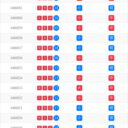
3466061
5
9
4
18
小
错
3466060
1
3
6
10
小
中
3466059
4
0
1
05
小
中
3466058
7
6
8
21
小
错
3466057
9
0
9
18
小
错
3466056
4
3
1
08
小
中
3466055
3
3
9
15
小
错
3466054
0
5
8
13
小
中
3466053
8
0
7
15
大
中
3466052
5
6
1
12
小
中
3466051
1
8
8
17
小
错
3466050
9
5
0
14
小
错