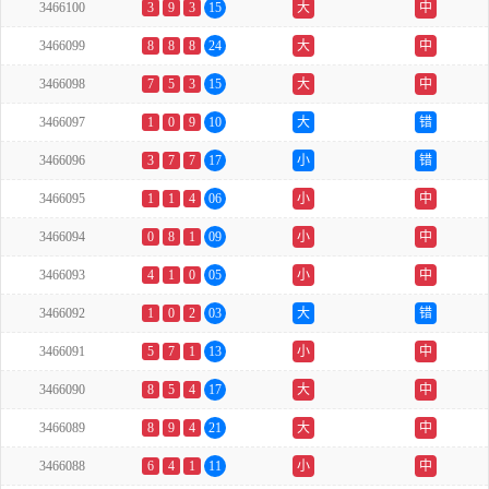
3466100
3
9
3
15
大
中
3466099
8
8
8
24
大
中
3466098
7
5
3
15
大
中
3466097
1
0
9
10
大
错
3466096
3
7
7
17
小
错
3466095
1
1
4
06
小
中
3466094
0
8
1
09
小
中
3466093
4
1
0
05
小
中
3466092
1
0
2
03
大
错
3466091
5
7
1
13
小
中
3466090
8
5
4
17
大
中
3466089
8
9
4
21
大
中
3466088
6
4
1
11
小
中