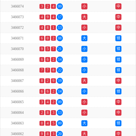
3466074
3
2
4
09
小
中
3466073
4
9
4
17
大
中
3466072
4
8
1
13
小
中
3466071
6
0
2
08
大
错
3466070
9
5
7
21
小
错
3466069
6
6
2
14
小
错
3466068
7
7
8
22
小
错
3466067
8
2
9
19
大
中
3466066
6
6
2
14
小
错
3466065
3
4
2
09
小
中
3466064
2
8
3
13
小
中
3466063
0
4
5
09
大
错
3466062
9
8
3
20
大
中