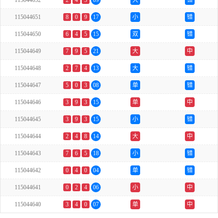
115044652
2
4
3
09
大
错
115044651
8
0
9
17
小
错
115044650
6
4
5
15
双
错
115044649
7
9
5
21
大
中
115044648
2
7
4
13
大
错
115044647
5
0
3
08
单
错
115044646
3
9
3
15
单
中
115044645
3
9
3
15
小
错
115044644
2
4
8
14
大
中
115044643
7
6
5
18
小
错
115044642
0
4
0
04
单
错
115044641
0
2
4
06
小
中
115044640
3
4
0
07
单
中