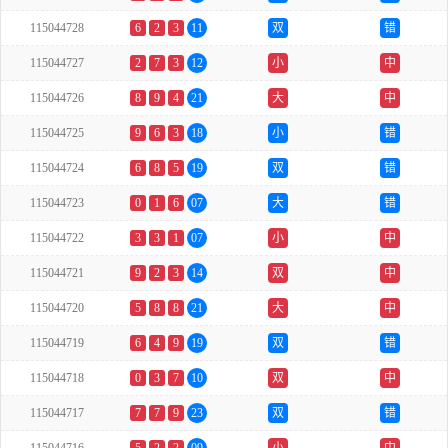
115044728
6
2
3
11
双
错
115044727
2
7
3
12
小
中
115044726
8
9
4
21
大
中
115044725
9
6
3
18
小
错
115044724
6
8
5
19
双
错
115044723
0
1
6
07
大
错
115044722
3
3
1
07
小
中
115044721
9
2
3
14
双
中
115044720
5
8
8
21
大
中
115044719
6
4
9
19
双
错
115044718
0
3
7
10
双
中
115044717
7
7
9
23
双
错