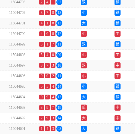
115044703
2
4
1
07
双
错
115044702
3
7
8
18
小
错
115044701
4
1
8
13
大
错
115044700
4
0
8
12
小
中
115044699
3
1
7
11
双
错
115044698
5
4
0
09
小
中
115044697
8
7
3
18
双
中
115044696
9
0
2
11
小
中
115044695
5
5
4
14
小
错
115044694
0
9
4
13
大
错
115044693
3
9
7
19
单
中
115044692
2
9
3
14
大
中
115044691
1
4
3
08
大
错