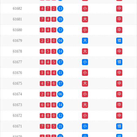
61682
4
7
2
13
小
中
61681
7
4
8
19
大
中
61680
3
4
5
12
小
中
61679
2
2
0
04
大
错
61678
6
5
3
14
大
中
61677
8
4
5
17
小
错
61676
1
6
4
11
小
中
61675
4
7
6
17
大
中
61674
2
0
4
06
小
中
61673
6
0
8
14
大
中
61672
4
8
0
12
小
中
61671
7
9
5
21
小
错