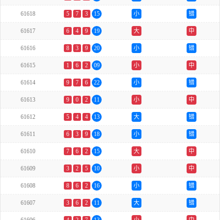
61618
5
7
3
15
小
错
61617
6
4
9
19
大
中
61616
8
3
9
20
小
错
61615
1
6
2
09
小
中
61614
9
7
6
22
小
错
61613
9
0
2
11
小
中
61612
5
4
4
13
大
错
61611
6
3
9
18
小
错
61610
7
6
2
15
大
中
61609
3
2
5
10
小
中
61608
8
6
2
16
小
错
61607
3
6
2
11
大
错