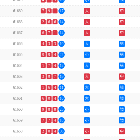
61670
4
7
5
16
小
错
61669
7
9
1
17
大
中
61668
2
6
6
14
大
中
61667
6
7
1
14
大
中
61666
4
3
3
10
大
错
61665
9
9
4
22
小
错
61664
1
7
4
12
大
错
61663
3
9
7
19
大
中
61662
1
6
4
11
大
错
61661
6
0
4
10
大
错
61660
9
8
8
25
小
错
61659
7
7
4
18
小
错
61658
2
0
4
06
小
中