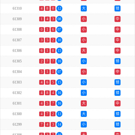
61310
4
8
0
12
大
错
61309
1
4
3
08
小
中
61308
0
1
6
07
小
中
61307
3
5
2
10
小
中
61306
6
1
8
15
大
中
61305
2
7
7
16
小
错
61304
5
1
1
07
小
中
61303
4
6
5
15
小
错
61302
4
8
4
16
小
错
61301
4
5
7
16
大
中
61300
4
7
2
13
大
错
61299
7
4
3
14
小
错