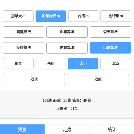
加拿大28
加拿大西28
台湾28
比特币28
狗熊算法
血尊算法
裂天算法
妄想算法
甪端算法
山魈算法
组合
杀组
大小
单双
双项
双组
100期 正确：51 期 错误：49 期
正确率：51%
预测
走势
统计