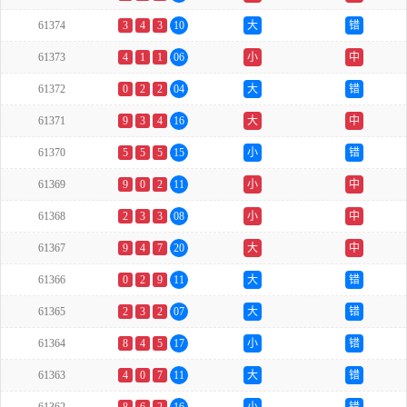
61374
3
4
3
10
大
错
61373
4
1
1
06
小
中
61372
0
2
2
04
大
错
61371
9
3
4
16
大
中
61370
5
5
5
15
小
错
61369
9
0
2
11
小
中
61368
2
3
3
08
小
中
61367
9
4
7
20
大
中
61366
0
2
9
11
大
错
61365
2
3
2
07
大
错
61364
8
4
5
17
小
错
61363
4
0
7
11
大
错